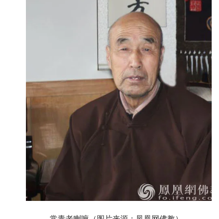
常青老喇嘛（图片来源：凤凰网佛教）