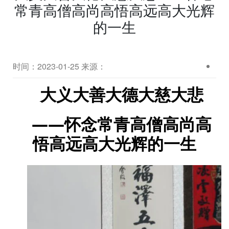
常青高僧高尚高悟高远高大光辉
的一生
时间：2023-01-25
来源：
大义
大善大德大慈大
悲
——怀念常青高僧高尚高
悟
高远
高大光辉的一生