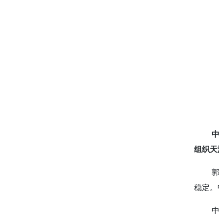
组织天
稳定。