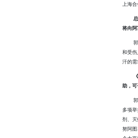
上海合
将向阿
和受伤
汗的需
助，可
多项举
剂、灭
努阿图