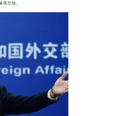
淋漓尽致。