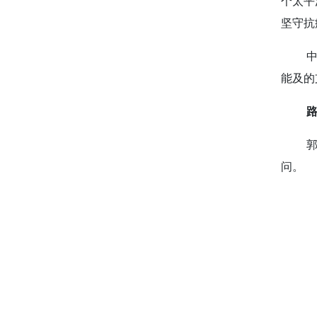
个太平
坚守抗
能及的
问。