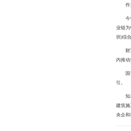
作为
今年以
业链为
圳)综
财通证
内推动
国资委
引。
知本咨
建筑施
央企和