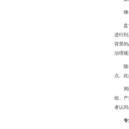
继去年
盘古智
进行到
背景的
治理规
随着改
点。此
周丽莎
组、产
者认同
专