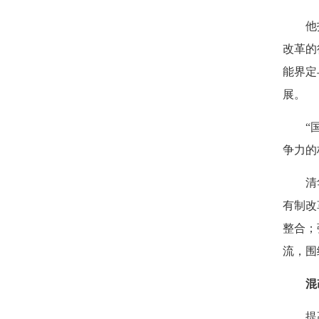
他指出
改革的
能界定
展。
“国资
争力的
清华大
有制改
整合；
流，围
混
提高