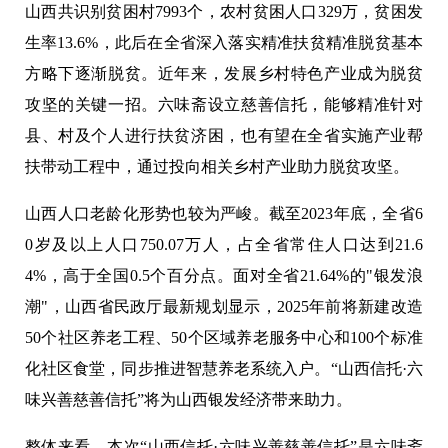
山西共识别贫困村7993个，农村贫困人口329万，贫困发
生率13.6%，此后在全省深入落实精准扶贫精准脱贫基本
方略下逐渐脱贫。近年来，发展乡村特色产业成为脱贫
攻坚的关键一招。六味斋设立慈善信托，能够精准针对
县、村及个人进行扶贫济困，也有望在全省实施产业帮
扶带动工程中，通过投向相关乡村产业助力脱贫攻坚。
山西人口老龄化形势也较为严峻。截至2023年底，全省6
0岁及以上人口750.07万人，占全省常住人口达到21.6
4%，高于全国0.5个百分点。面对全省21.64%的"银发浪
潮"，山西省民政厅最新规划显示，2025年前将新建改造
50个社区养老工程、50个区域养老服务中心和100个标准
化社区食堂，同步推进智慧养老系统入户。“山西信托·六
味兴善慈善信托”将为山西银发经济带来助力。
整体来看，本次“山西信托·六味兴善慈善信托”是六味斋