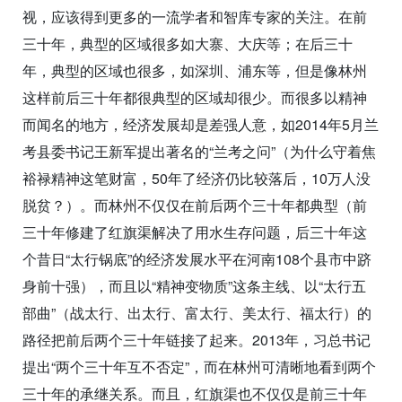
视，应该得到更多的一流学者和智库专家的关注。在前
三十年，典型的区域很多如大寨、大庆等；在后三十
年，典型的区域也很多，如深圳、浦东等，但是像林州
这样前后三十年都很典型的区域却很少。而很多以精神
而闻名的地方，经济发展却是差强人意，如2014年5月兰
考县委书记王新军提出著名的“兰考之问”（为什么守着焦
裕禄精神这笔财富，50年了经济仍比较落后，10万人没
脱贫？）。而林州不仅仅在前后两个三十年都典型（前
三十年修建了红旗渠解决了用水生存问题，后三十年这
个昔日“太行锅底”的经济发展水平在河南108个县市中跻
身前十强），而且以“精神变物质”这条主线、以“太行五
部曲”（战太行、出太行、富太行、美太行、福太行）的
路径把前后两个三十年链接了起来。2013年，习总书记
提出“两个三十年互不否定”，而在林州可清晰地看到两个
三十年的承继关系。而且，红旗渠也不仅仅是前三十年