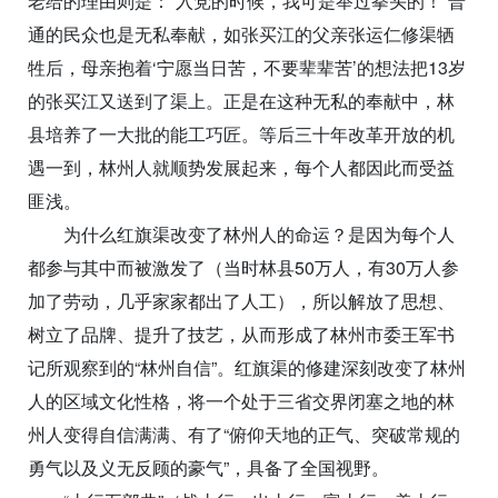
老给的理由则是：“入党的时候，我可是举过拳头的！”普
通的民众也是无私奉献，如张买江的父亲张运仁修渠牺
牲后，母亲抱着‘宁愿当日苦，不要辈辈苦’的想法把13岁
的张买江又送到了渠上。正是在这种无私的奉献中，林
县培养了一大批的能工巧匠。等后三十年改革开放的机
遇一到，林州人就顺势发展起来，每个人都因此而受益
匪浅。
为什么红旗渠改变了林州人的命运？是因为每个人
都参与其中而被激发了（当时林县50万人，有30万人参
加了劳动，几乎家家都出了人工），所以解放了思想、
树立了品牌、提升了技艺，从而形成了林州市委王军书
记所观察到的“林州自信”。红旗渠的修建深刻改变了林州
人的区域文化性格，将一个处于三省交界闭塞之地的林
州人变得自信满满、有了“俯仰天地的正气、突破常规的
勇气以及义无反顾的豪气”，具备了全国视野。