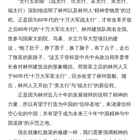
“太行五部曲”（战太行、出太行、富太行、美太行、
福太行）深刻地说明了林州以及林州人“精神变物质”的过
程。正是因为60年代的“十万大军战太行”，才有改革开放
之后80年代的“十万大军出太行”。林州建筑队闻名全国,
曾参与国家大剧院、鸟巢、水立方等大型项目的建
设，“饱了肚子，挣了票子，换了脑子，有了点子，走出
了致富的新路子。”这五子登科是中共中央政治局常委李
长春对林州建筑业的形象概括。而致富之后的林州人又
于90年代“十万大军富太行”，回乡改变了林州面貌。随
后，林州人又开始了“美太行”与“福太行”的新征程。
正是因为林州近几十年的发展雄辩的说明了精神的
力量，所以有望于打造为中国的“信仰圣地”，来浇灌信仰
空心化的中国；并有望于成为未来三十年“中国精神与中
国道路”的示范之地。
现在就像红旗渠的修建一样，我们需要强调精神的