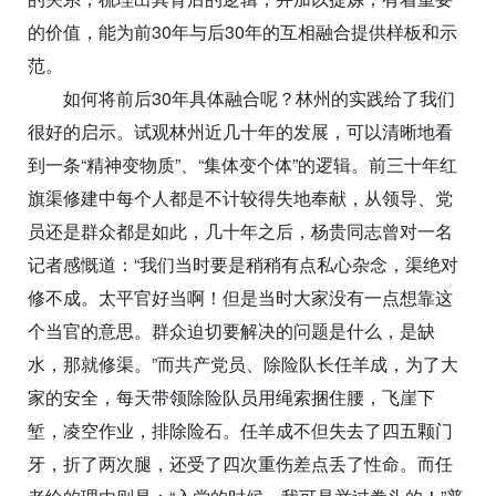
的价值，能为前30年与后30年的互相融合提供样板和示
范。
如何将前后30年具体融合呢？林州的实践给了我们
很好的启示。试观林州近几十年的发展，可以清晰地看
到一条“精神变物质”、“集体变个体”的逻辑。前三十年红
旗渠修建中每个人都是不计较得失地奉献，从领导、党
员还是群众都是如此，几十年之后，杨贵同志曾对一名
记者感慨道：“我们当时要是稍稍有点私心杂念，渠绝对
修不成。太平官好当啊！但是当时大家没有一点想靠这
个当官的意思。群众迫切要解决的问题是什么，是缺
水，那就修渠。”而共产党员、除险队长任羊成，为了大
家的安全，每天带领除险队员用绳索捆住腰，飞崖下
堑，凌空作业，排除险石。任羊成不但失去了四五颗门
牙，折了两次腿，还受了四次重伤差点丢了性命。而任