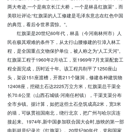
两大奇迹,一个是南京长江大桥，一个是林县红旗渠”，而
美联社评论:“红旗渠的人工修建是毛泽东意志在红色中国
的典范，看后令世界震惊。”。
红旗渠是20世纪60年代，林县（今河南林州市）人
民在极其艰难的条件下，从太行山腰修建的引漳入林工
程，是全国重点文物保护单位，被人称之为“人工天河”。
红旗渠工程于1960年2月动工，至1969年7月支渠配套工
程全面完成，历时近十年。该工程共削平了1250座山
头，架设151座渡槽，开凿211个隧洞，修建各种建筑物
12408座，挖砌土石达2225万立方米，红旗渠总干渠全
长70.6公里（山西石城镇-河南任村镇），干渠支渠分布
全市乡镇。据计算，如把这些土石垒筑成高2米，宽3米
的墙，可纵贯祖国南北，绕行北京，把广州与哈尔滨连
接起来。1974年,新中国参加联合国大会时,放映的第一部
电影就是纪录片《红旗渠》。20世纪90年代，党和国家