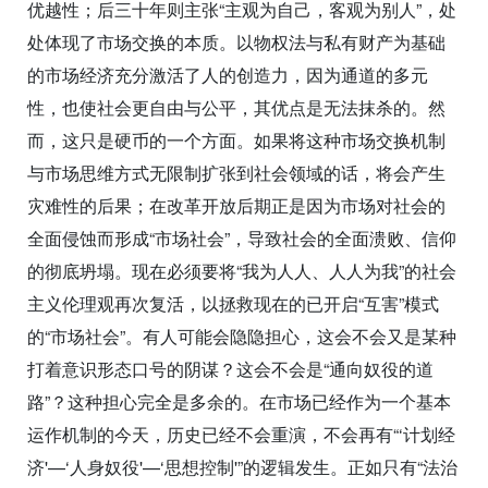
优越性；后三十年则主张“主观为自己，客观为别人”，处
处体现了市场交换的本质。以物权法与私有财产为基础
的市场经济充分激活了人的创造力，因为通道的多元
性，也使社会更自由与公平，其优点是无法抹杀的。然
而，这只是硬币的一个方面。如果将这种市场交换机制
与市场思维方式无限制扩张到社会领域的话，将会产生
灾难性的后果；在改革开放后期正是因为市场对社会的
全面侵蚀而形成“市场社会”，导致社会的全面溃败、信仰
的彻底坍塌。现在必须要将“我为人人、人人为我”的社会
主义伦理观再次复活，以拯救现在的已开启“互害”模式
的“市场社会”。有人可能会隐隐担心，这会不会又是某种
打着意识形态口号的阴谋？这会不会是“通向奴役的道
路”？这种担心完全是多余的。在市场已经作为一个基本
运作机制的今天，历史已经不会重演，不会再有“‘计划经
济'—‘人身奴役'—‘思想控制'”的逻辑发生。正如只有“法治