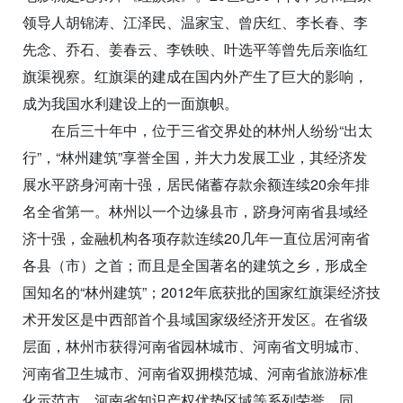
领导人胡锦涛、江泽民、温家宝、曾庆红、李长春、李
先念、乔石、姜春云、李铁映、叶选平等曾先后亲临红
旗渠视察。红旗渠的建成在国内外产生了巨大的影响，
成为我国水利建设上的一面旗帜。
在后三十年中，位于三省交界处的林州人纷纷“出太
行”，“林州建筑”享誉全国，并大力发展工业，其经济发
展水平跻身河南十强，居民储蓄存款余额连续20余年排
名全省第一。林州以一个边缘县市，跻身河南省县域经
济十强，金融机构各项存款连续20几年一直位居河南省
各县（市）之首；而且是全国著名的建筑之乡，形成全
国知名的“林州建筑”；2012年底获批的国家红旗渠经济技
术开发区是中西部首个县域国家级经济开发区。在省级
层面，林州市获得河南省园林城市、河南省文明城市、
河南省卫生城市、河南省双拥模范城、河南省旅游标准
化示范市、河南省知识产权优势区域等系列荣誉。同