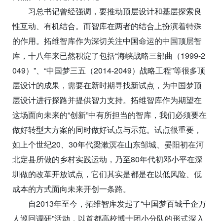
习总书记曾经强调，要推动顶层设计和基层探索良
性互动、有机结合。而智库在两者的结合上扮演着特殊
的作用。拓维智库作为深切关注中国命运的中国顶层智
库，十八年来已然积淀了包括“海峡战略三部曲（1999-2
049）”、“中国梦三五（2014-2049）战略工程”等很多顶
层设计的成果，需要在新时期寻找新试点，为中国梦顶
层设计进行探路并提供智力支持。拓维智库作为期望在
这场面向未来的“创新”中有所担当的智库，我们必须要在
做好转型大方案的同时做好试点与示范。试点很重要，
如上个世纪20、30年代梁漱溟在山东邹城、晏阳初在河
北定县所做的乡村实践运动，乃至80年代初邓小平在深
圳做的改革开放试点，它们其实是都是在以低风险、低
成本的方式面向未来开创一条路。
自2013年至今，拓维智库发起了“中国梦百城千企万
人巡回调研”活动，以首都高校博士团小分队的形式深入