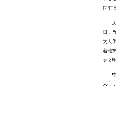
国”国
历史
日，
为人
着维
类文
中国
人心