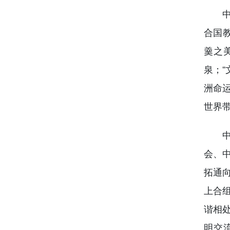
中国
合国
羹之
泉；
洲命
世界
中国
会、
拓通
上合
谐相
明交