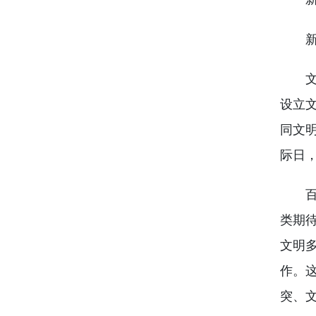
新华
文明
设立
同文
际日
百年
类期
文明
作。
突、