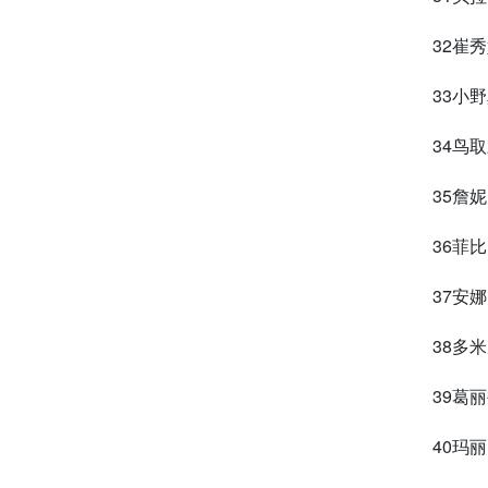
32崔
33小
34鸟
35詹
36菲
37安娜
38多
39葛
40玛