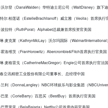
娜·沃尔登（
DanaWalden
）华特迪士尼公司（
WaltDisney
）旗下
斯特尔·柏莲诺（
EstelleBrachlianoff
）威立雅（
Veolia
）首席执行
斯·波拉特（
RuthPorat
）
Alphabet
总裁兼首席投资官美国
瑟琳·麦克莱（
KathrynMcLay
）沃尔玛国际（
WalmartInternational
兰·霍洛维茨（
FranHorowitz
）
Abercrombie&Fitch
首席执行官美国
瑟琳·麦格雷戈（
CatherineMacGregor
）
Engie
公司首席执行官法
来春立讯精密工业股份有限公司董事长、总经理中国
·兰利（
DonnaLangley
）
NBC
环球娱乐与影业集团（
NBCUnivers
·巴里（
CorieBarry
）百思买（
BestBuy
）首席执行官美国
拉·巴贾里亚（
BelaBajaria
）
Netflix
公司首席内容官美国