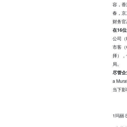
容，香
春，京
财务官
在16
公司（K
市客（
择），
局。
尽管企
a Mu
当下影响
1玛丽