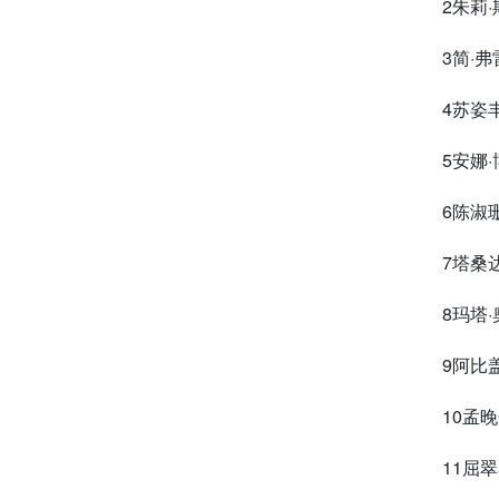
2朱莉
3简·
4苏姿
5安娜
6陈淑
7塔桑
8玛塔
9阿比
10孟
11屈