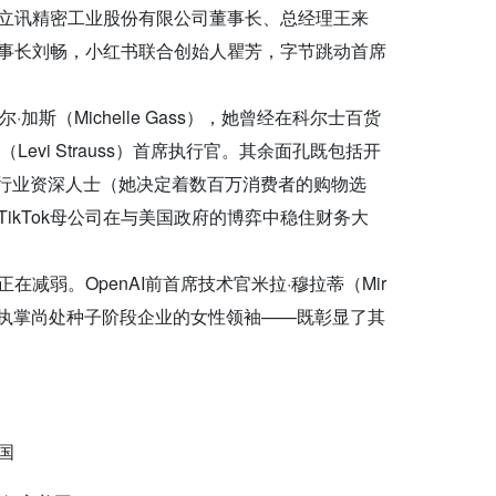
立讯精密工业股份有限公司董事长、总经理王来
事长刘畅，小红书联合创始人瞿芳，字节跳动首席
斯（Michelle Gass），她曾经在科尔士百货
（Levi Strauss）首席执行官。其余面孔既包括开
）这样的行业资深人士（她决定着数百万消费者的购物选
ikTok母公司在与美国政府的博弈中稳住财务大
在减弱。OpenAI前首席技术官米拉·穆拉蒂（Mir
单中唯一一位执掌尚处种子阶段企业的女性领袖——既彰显了其
国