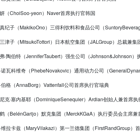
秀妍（
ChoiSoo-yeon
）
Naver
首席执行官韩国
野真纪子（
MakikoOno
）三得利饮料和食品公司（
SuntoryBevera
取三津子（
MitsukoTottori
）日本航空集团（
JALGroup
）总裁兼集
妮弗·陶伯特（
JenniferTaubert
）强生公司（
Johnson&Johnson
）
比·诺瓦科维奇（
PhebeNovakovic
）通用动力公司（
GeneralDyna
·伯格（
AnnaBorg
）
Vattenfall
公司首席执行官瑞典
米尼克·塞内基耶（
DominiqueSenequier
）
Ardian
创始人兼首席执
丽鹤（
Bel
é
nGarijo
）默克集团（
MerckKGaA
）执行委员会主席兼
丽·维拉卡兹（
MaryVilakazi
）第一兰德集团（
FirstRandGroup
）