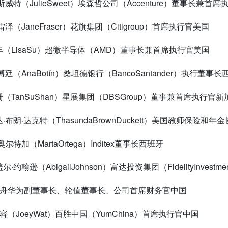
·斯威特（
JulieSweet
）埃森哲公司（
Accenture
）董事长兼首席
弗雷泽（
JaneFraser
）花旗集团（
Citigroup
）首席执行官美国
丰（
LisaSu
）超微半导体（
AMD
）董事长兼首席执行官美国
·博廷（
AnaBot
í
n
）桑坦德银行（
BancoSantander
）执行董事长
珊（
TanSuShan
）星展集团（
DBSGroup
）董事兼首席执行官新
达·布朗·达克特（
ThasundaBrownDuckett
）美国教师保险和年金
·奥尔特加（
MartaOrtega
）
Inditex
董事长西班牙
盖尔·约翰逊（
AbigailJohnson
）富达投资集团（
FidelityInvestme
晚舟华为副董事长、轮值董事长、公司首席财务官中国
翠容（
JoeyWat
）百胜中国（
YumChina
）首席执行官中国