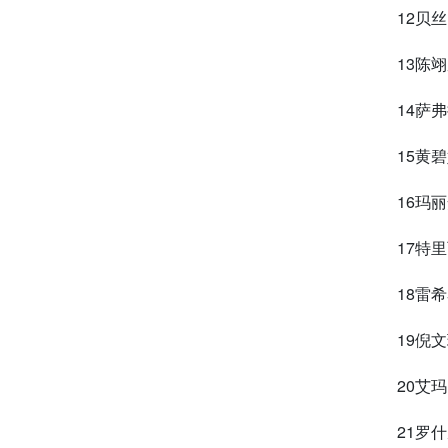
12贝丝
13陈
14萨
15黄
16玛
17特
18雷
19倪
20艾
21罗