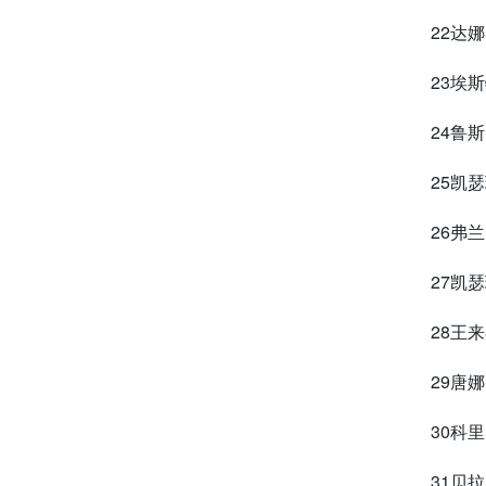
22达
23埃
24鲁
25凯
26弗
27凯
28王
29唐娜
30科里
31贝