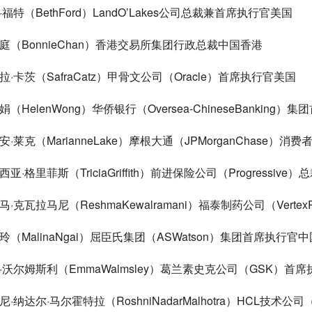
·福特（
BethFord
）
LandO
’
Lakes
公司总裁兼首席执行官美国
翊庭（
BonnieChan
）香港交易所集团行政总裁中国香港
弗拉·卡茨（
SafraCatz
）甲骨文公司（
Oracle
）首席执行官美国
碧娟（
HelenWong
）华侨银行（
Oversea-ChineseBanking
）集团
丽安·莱克（
MarianneLake
）摩根大通（
JPMorganChase
）消费
里西亚·格里菲斯（
TriciaGriffith
）前进保险公司（
Progressive
）总
希马·克瓦拉马尼（
ReshmaKewalramani
）福泰制药公司（
Vertex
文玲（
MalinaNgai
）屈臣氏集团（
ASWatson
）集团首席执行官中
玛·沃尔姆斯利（
EmmaWalmsley
）葛兰素史克公司（
GSK
）首席
什尼·纳达尔·马尔霍特拉（
RoshniNadarMalhotra
）
HCL
技术公司