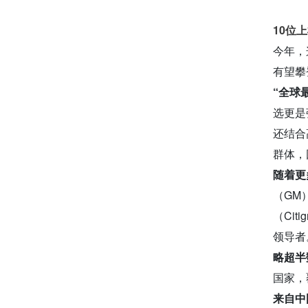
10位
今年，
有望攀
“全球
选更是
还结合
群体，
随着更
（GM）
（Cit
领导者
略超半
国家，
来自中