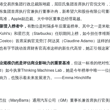
港交易所集团行政总裁陈翊庭，屈臣氏集团首席执行官倪文玲，
东集团首席执行官兼执行董事许冉，新希望六和股份有限公司董
高准，Apple副总裁、大中华区董事总经理葛越。
位新晋入榜者中，
有数位是时隔多年后重返榜单。其中之一是米歇尔·加
ohl's）和星巴克（Starbucks）任职期间上榜，如今担任李维斯
Costco）首席采购官克劳汀·阿达莫（Claudine Adamo
也有字节跳动首席财务官高准这样的新生代高管，她正引领这家T
业规模仍然是评估商业影响力的重要基准
，但这一标准的绝对性正
rati）如今执掌Thinking Machines Lab，她是今年榜
力，也预示着未来发展潜力。——Emma Hinchliffe
·巴拉（
MaryBarra
）通用汽车公司（
GM
）董事长兼首席执行官美