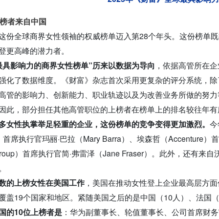
上榜者来自中国
这份全球商界女性领袖的权威榜单迈入第28个年头。这份榜单
登更高峰的潜力者。
最具影响力的商界女性榜单”历来以数据为导向
，依据高管所在企
强化了数据维度。《财富》杂志首次采用更复杂的评分系统，除
高管的影响力、创新能力、职业轨迹以及为改善业务所做的努力
因此，部分担任其他高管职位的上榜者在榜单上的排名较往年有
多女性执掌举足轻重的企业，这份榜单的竞争变得更加激烈。
今
首席执行官玛丽·巴拉（Mary Barra）、埃森哲（Accenture）
igroup）首席执行官简·弗雷泽（Jane Fraser）。此外，还有来自
。
数的上榜女性在美国工作
，美国在推动女性登上企业最高层方面
覆盖19个国家和地区。紧随美国之后的是中国（10人）、法国（
国的10位上榜者是
：华为副董事长、轮值董事长、公司首席财务