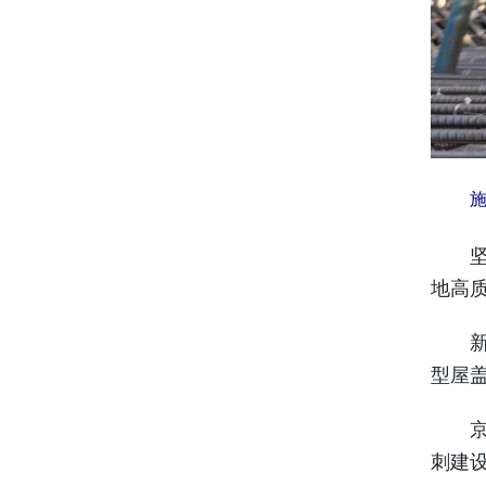
坚持
地高
新年
型屋
京投
刺建设