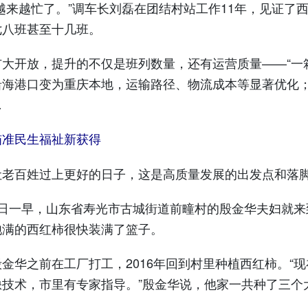
来越忙了。”调车长刘磊在团结村站工作11年，见证了
七八班甚至十几班。
开放，提升的不仅是班列数量，还有运营质量——“一箱
沿海港口变为重庆本地，运输路径、物流成本等显著优化；
…
瞄准民生福祉新获得
百姓过上更好的日子，这是高质量发展的出发点和落
一早，山东省寿光市古城街道前疃村的殷金华夫妇就来
饱满的西红柿很快装满了篮子。
华之前在工厂打工，2016年回到村里种植西红柿。“
缺技术，市里有专家指导。”殷金华说，他家一共种了三个
。