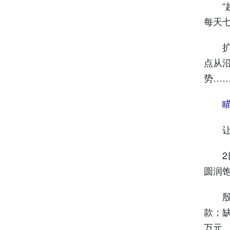
“越
每天
扩大
点从
势…
让老
2日
圆润
殷金
款；
万元