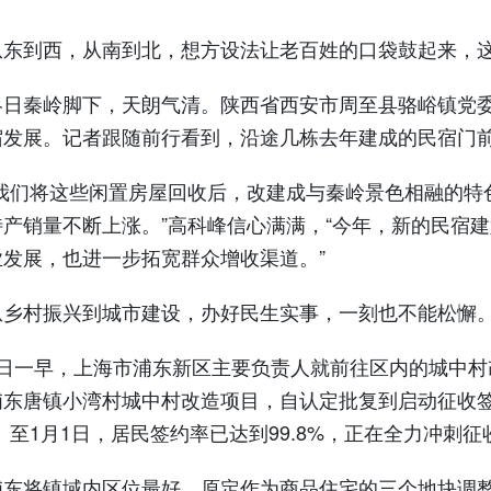
到西，从南到北，想方设法让老百姓的口袋鼓起来，这
秦岭脚下，天朗气清。陕西省西安市周至县骆峪镇党委
宿发展。记者跟随前行看到，沿途几栋去年建成的民宿门
们将这些闲置房屋回收后，改建成与秦岭景色相融的特
特产销量不断上涨。”高科峰信心满满，“今年，新的民宿
业发展，也进一步拓宽群众增收渠道。”
村振兴到城市建设，办好民生实事，一刻也不能松懈
一早，上海市浦东新区主要负责人就前往区内的城中村
浦东唐镇小湾村城中村改造项目，自认定批复到启动征收签
。至1月1日，居民签约率已达到99.8%，正在全力冲刺征
将镇域内区位最好、原定作为商品住宅的三个地块调整为