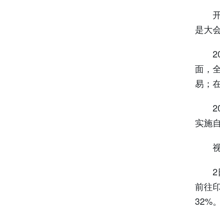
开年
是大
20
面，
易；
20
实施
视线
2日
前往
32%