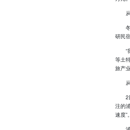
从东
冬日
研民
“我
等土
旅产
从乡
2日
注的
速度”
浦东