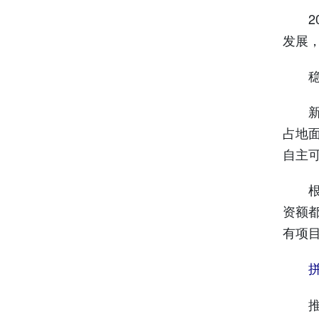
202
发展，
稳存
新年
占地
自主
根据计
资额都
有项
推进