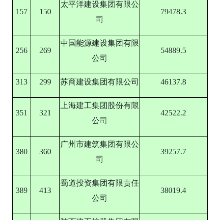
太平洋建设集团有限公
157
150
79478.3
司
中国能源建设集团有限
256
269
54889.5
公司
313
299
苏商建设集团有限公司
46137.8
上海建工集团股份有限
351
321
42522.2
公司
广州市建筑集团有限公
380
360
39257.7
司
蜀道投资集团有限责任
389
413
38019.4
公司