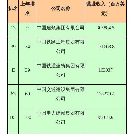
上年排
营业收入（百万美
排名
公司名称
名
元）
13
9
中国建筑集团有限公司
305884.5
中国铁路工程集团有限
39
34
171668.8
公司
中国铁道建筑集团有限
43
39
163037
公司
中国交通建设集团有限
63
60
138270.4
公司
中国电力建设集团有限
105
100
99019.6
公司