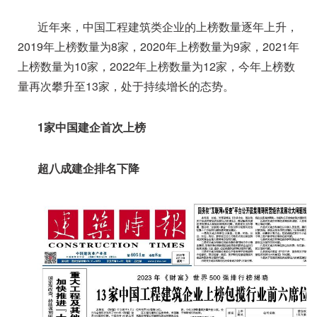
近年来，中国工程建筑类企业的上榜数量逐年上升，
2019年上榜数量为8家，2020年上榜数量为9家，2021年
上榜数量为10家，2022年上榜数量为12家，今年上榜数
量再次攀升至13家，处于持续增长的态势。
1家中国建企首次上榜
超八成建企排名下降