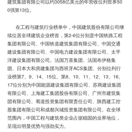
建筑集团有限公司以约3058亿美元的年营收位列世界50
0强第13位。
在工程与建筑行业榜单中，中国建筑股份有限公司继
续位居全球建筑企业榜首，第2-6位分别是中国铁路工程
集团有限公司、中国铁道建筑集团有限公司、中国交通
建设集团有限公司、中国电力建设集团有限公司、太平
洋建设集团有限公司。法国万喜集团、法国布伊格集
团、日本大和房建集团与西班牙ACS集团、分别位列行
业榜第7、9、14、15位。第8、10、11、12、13、16、
17位分别为中国能源建设集团有限公司、苏商建设集团
有限公司、上海建工集团股份有限公司、广州市建筑集
团有限公司、蜀道投资集团有限责任公司、陕西建工控
股集团有限公司和成都兴城投资集团有限公司。在全球
范围内，中国工程与建筑类企业占据稳固的业界地位，
呈现出明显优势与强劲实力。